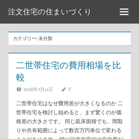
コ
注文住宅の住まいづくり
ン
メ
テ
ニ
ン
ュ
カテゴリー:
未分類
ツ
ー
へ
ス
二世帯住宅の費用相場を比
キ
較
ッ
プ
2026年7月11日
C
二世帯住宅はなぜ費用差が大きくなるのか 二
世帯住宅を検討し始めると、まず驚くのが価
格差の大きさです。 同じ延床面積でも、間取
りや共有範囲によって数百万円単位で変わる