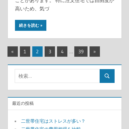
ことがあります。 特に注文住宅では自由度が
高いため、気づ
続きを読む
投
前
次
«
1
2
3
4
…
39
»
の
の
稿
記
記
の
検
事
事
検
索:
ペ
索
ー
最近の投稿
ジ
送
二世帯住宅はストレスが多い？
二世帯住宅の費用相場を比較