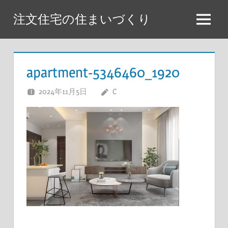
コ
注文住宅の住まいづくり
ン
メ
テ
ニ
ン
ュ
ツ
apartment-5346460_1920
ー
へ
2024年11月5日
C
ス
キ
ッ
プ