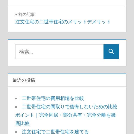
投
前の記事
注文住宅の二世帯住宅のメリットデメリット
稿
ナ
検
ビ
検
索:
ゲ
索
ー
最近の投稿
シ
ョ
二世帯住宅の費用相場を比較
二世帯住宅の間取りで後悔しないための比較
ン
ポイント｜完全同居・部分共有・完全分離を徹
底比較
注文住宅で二世帯住宅を建てる