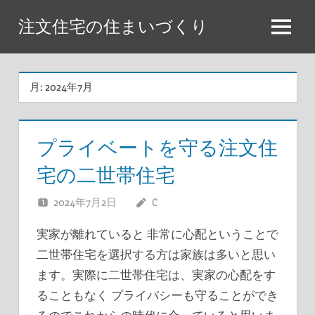
コ
注文住宅の住まいづくり
ン
メ
テ
ニ
ン
ュ
月:
2024年7月
ツ
ー
へ
ス
プライベートを守る注文住
キ
宅の二世帯住宅
ッ
プ
2024年7月2日
C
実家が離れていると 非常に心配ということで
二世帯住宅を選択する方は家族は多いと思い
ます。実際に二世帯住宅は、実家の心配をす
ることもなく プライバシーも守ることができ