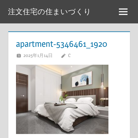
コ
注文住宅の住まいづくり
ン
メ
テ
ニ
ン
ュ
ツ
apartment-5346461_1920
ー
へ
2025年1月14日
C
ス
キ
ッ
プ