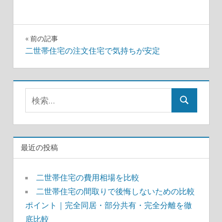
投
前の記事
二世帯住宅の注文住宅で気持ちが安定
稿
ナ
検
ビ
検
索:
ゲ
索
ー
最近の投稿
シ
ョ
二世帯住宅の費用相場を比較
二世帯住宅の間取りで後悔しないための比較
ン
ポイント｜完全同居・部分共有・完全分離を徹
底比較