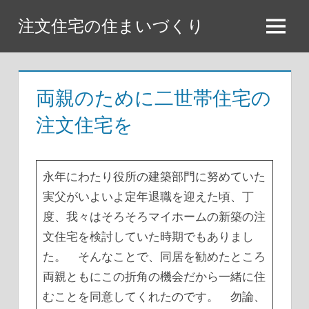
コ
注文住宅の住まいづくり
ン
メ
テ
ニ
ン
ュ
ツ
両親のために二世帯住宅の
ー
へ
注文住宅を
ス
キ
ッ
永年にわたり役所の建築部門に努めていた
プ
実父がいよいよ定年退職を迎えた頃、丁
度、我々はそろそろマイホームの新築の注
文住宅を検討していた時期でもありまし
た。 そんなことで、同居を勧めたところ
両親ともにこの折角の機会だから一緒に住
むことを同意してくれたのです。 勿論、