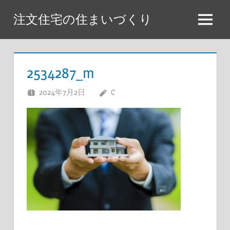
コ
注文住宅の住まいづくり
ン
メ
テ
ニ
ン
ュ
ツ
2534287_m
ー
へ
2024年7月2日
C
ス
キ
ッ
プ