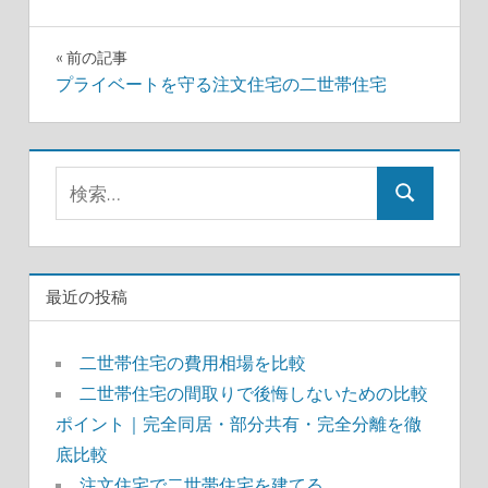
投
前の記事
プライベートを守る注文住宅の二世帯住宅
稿
ナ
検
ビ
検
索:
ゲ
索
ー
最近の投稿
シ
ョ
二世帯住宅の費用相場を比較
二世帯住宅の間取りで後悔しないための比較
ン
ポイント｜完全同居・部分共有・完全分離を徹
底比較
注文住宅で二世帯住宅を建てる