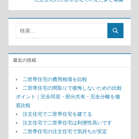
ナ
ビ
ゲ
検
検
ー
索:
索
シ
ョ
最近の投稿
ン
二世帯住宅の費用相場を比較
二世帯住宅の間取りで後悔しないための比較
ポイント｜完全同居・部分共有・完全分離を徹
底比較
注文住宅で二世帯住宅を建てる
注文住宅で二世帯住宅は利便性高いです
二世帯住宅の注文住宅で気持ちが安定