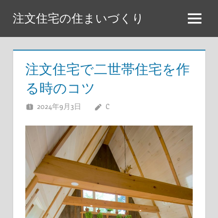
コ
注文住宅の住まいづくり
ン
メ
テ
ニ
ン
ュ
ツ
注文住宅で二世帯住宅を作
ー
へ
る時のコツ
ス
キ
2024年9月3日
C
ッ
プ