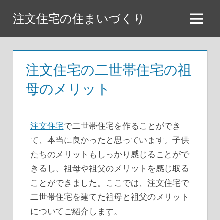
コ
注文住宅の住まいづくり
ン
メ
テ
ニ
ン
ュ
ツ
注文住宅の二世帯住宅の祖
ー
へ
母のメリット
ス
キ
ッ
注文住宅
で二世帯住宅を作ることができ
プ
て、本当に良かったと思っています。子供
たちのメリットもしっかり感じることがで
きるし、祖母や祖父のメリットを感じ取る
ことができました。ここでは、注文住宅で
二世帯住宅を建てた祖母と祖父のメリット
についてご紹介します。