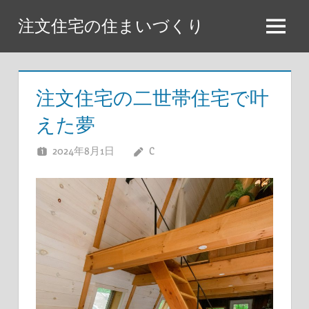
コ
注文住宅の住まいづくり
ン
メ
テ
ニ
ン
ュ
ツ
注文住宅の二世帯住宅で叶
ー
へ
えた夢
ス
キ
2024年8月1日
C
ッ
プ