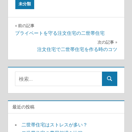
未分類
投
前の記事
プライベートを守る注文住宅の二世帯住宅
稿
次の記事
ナ
注文住宅で二世帯住宅を作る時のコツ
ビ
ゲ
検
検
ー
索:
索
シ
ョ
最近の投稿
ン
二世帯住宅はストレスが多い？