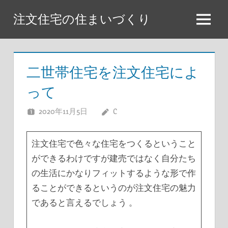
コ
注文住宅の住まいづくり
ン
メ
テ
ニ
ン
ュ
ツ
二世帯住宅を注文住宅によ
ー
へ
って
ス
キ
2020年11月5日
C
ッ
プ
注文住宅で色々な住宅をつくるということ
ができるわけですが建売ではなく自分たち
の生活にかなりフィットするような形で作
ることができるというのが注文住宅の魅力
であると言えるでしょう 。