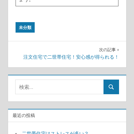
未分類
投
次の記事
注文住宅で二世帯住宅！安心感が得られる！
稿
ナ
検
ビ
検
索:
ゲ
索
ー
最近の投稿
シ
ョ
二世帯住宅はストレスが多い？